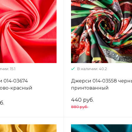
чии: 15.1
В наличии: 40.2
 014-03674
Джерси 014-03558 чер
ово-красный
принтованный
онный
440 руб.
б.
880 руб.