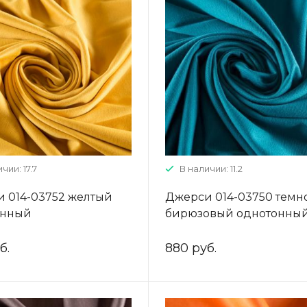
чии: 17.7
В наличии: 11.2
 014-03752 желтый
Джерси 014-03750 темн
онный
бирюзовый однотонны
б.
880 руб.