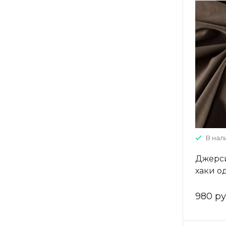
В нали
Джерси
хаки о
980 ру