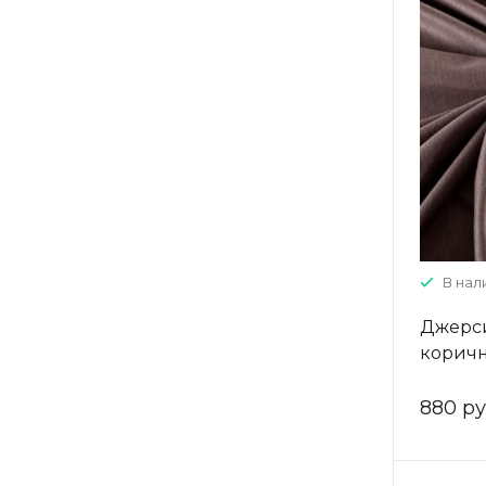
В нали
Джерси
корич
880 ру