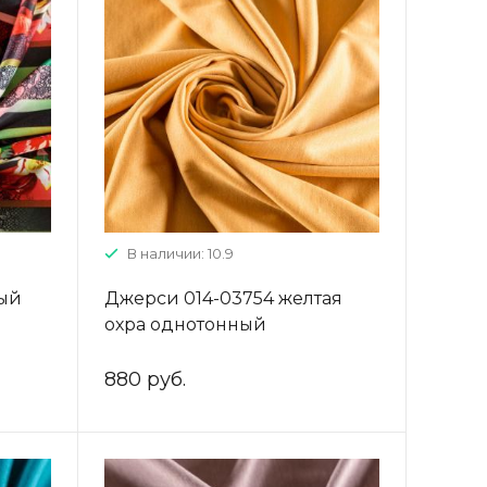
В наличии: 10.9
ный
Джерси 014-03754 желтая
охра однотонный
880 руб.