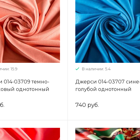
чии: 15.9
В наличии: 5.4
 014-03709 темно-
Джерси 014-03707 сине
ковый однотонный
голубой однотонный
б.
740 руб.