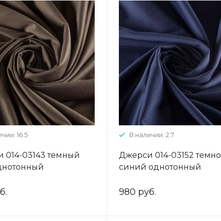
чии: 16.5
В наличии: 2.7
 014-03143 темный
Джерси 014-03152 темно
днотонный
синий однотонный
б.
980 руб.