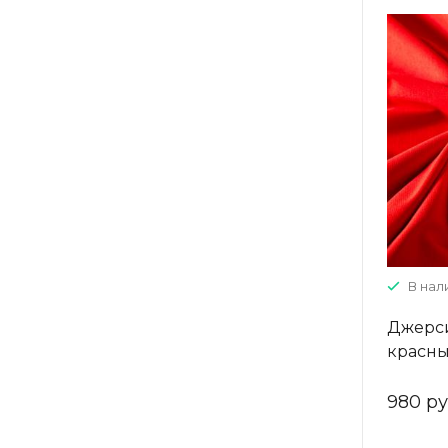
В нал
Джерси
красн
980 ру