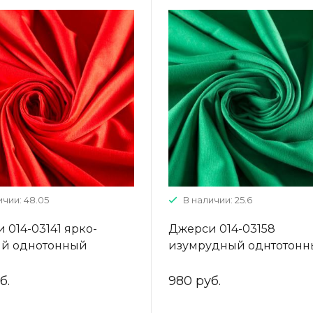
ичии: 48.05
В наличии: 25.6
 014-03141 ярко-
Джерси 014-03158
ый однотонный
изумрудный однтотон
б.
980 руб.