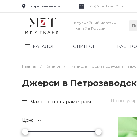
Петрозаводск
info@mir-tkani39.ru
Крупнейший магазин
тканей в России
КАТАЛОГ
НОВИНКИ
РАСПР
Главная
/
Каталог
/
Ткани для пошива одежды в Петр
Джерси в Петрозаводск
По популяр
Фильтр по параметрам
Цена