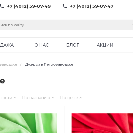
+7 (4012) 59-07-49
+7 (4012) 59-07-47
ОДАЖА
О НАС
БЛОГ
АКЦИИ
озаводске
/
Джерси в Петрозаводске
е
ности
По названию
По цене