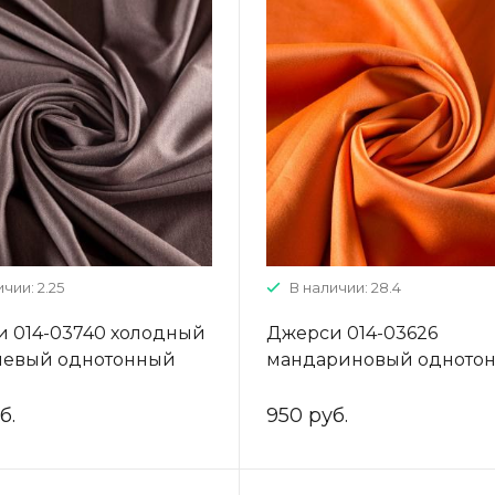
чии: 2.25
В наличии: 28.4
 014-03740 холодный
Джерси 014-03626
невый однотонный
мандариновый одното
б.
950 руб.