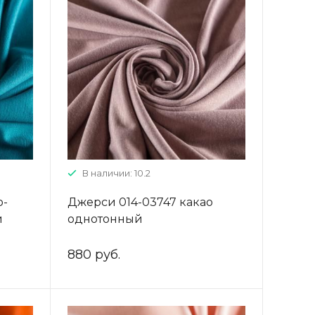
В наличии: 10.2
о-
Джерси 014-03747 какао
й
однотонный
880 руб.