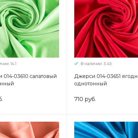
чии: 14.1
В наличии: 3.45
 014-03610 салатовый
Джерси 014-03651 ягод
онный
однотонный
б.
710 руб.