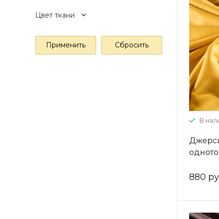
Цвет ткани
В нали
Джерси
однот
880 ру