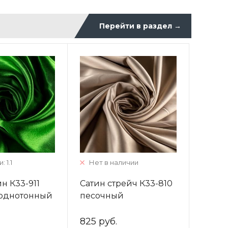
Перейти в раздел
→
 1.1
Нет в наличии
н К33-911
Сатин стрейч К33-810
 однотонный
песочный
однотонный
825 руб.