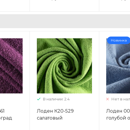
Новинка
В наличии: 2.4
Нет в на
61
Лоден К20-529
Лоден 006
оград
салатовый
голубой 
однотонный