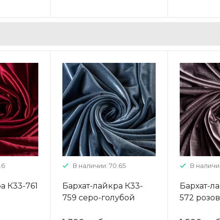
.6
В наличии: 70.65
В наличии
а К33-761
Бархат-лайкра К33-
Бархат-ла
759 серо-голубой
572 розо
однотонный
однотон