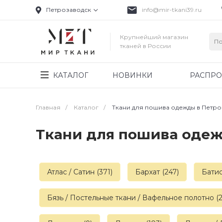
Петрозаводск
info@mir-tkani39.ru
Крупнейший магазин
тканей в России
КАТАЛОГ
НОВИНКИ
РАСПР
Главная
/
Каталог
/
Ткани для пошива одежды в Петр
Ткани для пошива одеж
Атлас / Cатин (371)
Бархат (247)
Батис
Бязь / Постельные ткани / Вафельное полотно (2