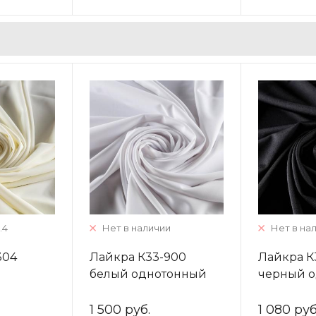
.4
Нет в наличии
Нет в на
304
Лайкра К33-900
Лайкра К
белый однотонный
черный 
1 500 руб.
1 080 руб