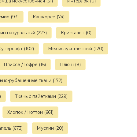
амша искусственная (51)
Интерлок (0)
мир (93)
Кашкорсе (74)
н натуральный (227)
Кристалон (0)
Суперсофт (102)
Мех искусственный (120)
Плиссе / Гофре (16)
Плюш (8)
ьно-рубашечные ткани (172)
)
Ткань с пайетками (229)
Хлопок / Коттон (661)
пель (673)
Муслин (20)