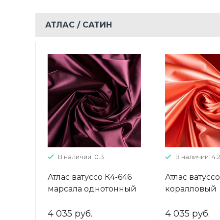
АТЛАС / CАТИН
В наличии: 0.3
В наличии: 4.
Атлас ватуссо К4-646
Атлас ватусс
марсала однотонный
коралловый
однотонный
4 035 руб.
4 035 руб.