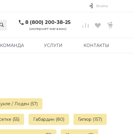
Войти
8 (800) 200-38-25
(интернет-магазин)
КОМАНДА
УСЛУГИ
КОНТАКТЫ
укле / Лоден (57)
етке (55)
Габардин (80)
Гипюр (157)