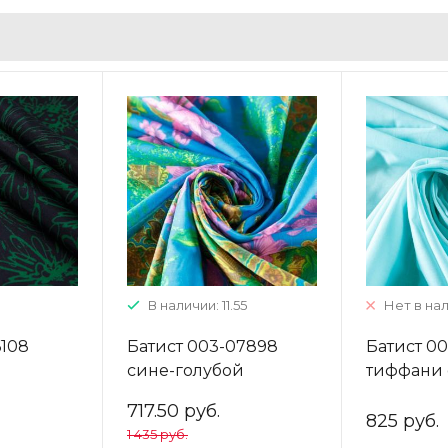
В наличии: 11.55
Нет в на
6108
Батист 003-07898
Батист 0
сине-голубой
тиффани
ый
принтованный
717.50 руб.
825 руб.
1 435 руб.