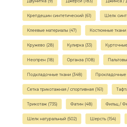
Двунитка (9)
Джерси (183)
Джинса / 
Крепдешин синтетический (61)
Шелк синт
Клеевые материалы (47)
Костюмные ткани 
Кружево (28)
Кулирка (33)
Курточные 
Неопрен (18)
Органза (108)
Пальтовы
Подкладочные ткани (348)
Прокладочные 
Сетка трикотажная / спортивная (161)
Тафта
Трикотаж (735)
Фатин (48)
Фильц / Фе
Шелк натуральный (502)
Шерсть (154)