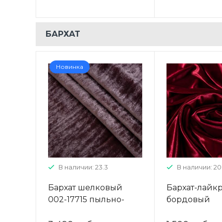
БАРХАТ
Новинка
В наличии: 23.3
В наличии: 20
Бархат шелковый
Бархат-лайкр
002-17715 пыльно-
бордовый
лиловый однотонный
однотонный