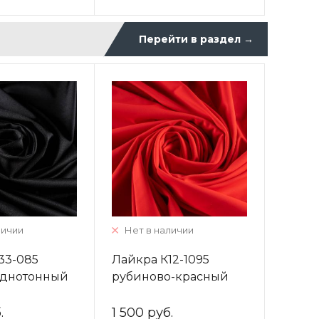
Перейти в раздел
→
личии
Нет в наличии
33-085
Лайкра К12-1095
однотонный
рубиново-красный
однотонный
.
1 500 руб.