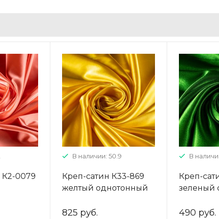
2
В наличии: 50.9
В наличии:
о К2-0079
Креп-сатин К33-869
Креп-сати
желтый однотонный
зеленый
825 руб.
490 руб.