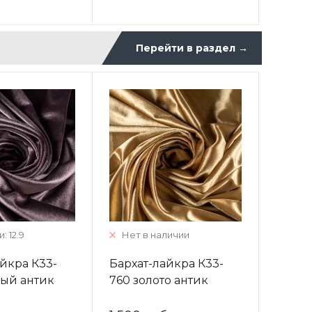
Перейти в раздел
→
: 12.9
Нет в наличии
йкра К33-
Бархат-лайкра К33-
вый антик
760 золото антик
ный
однотонный