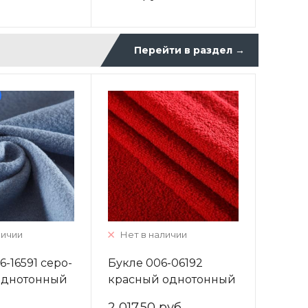
Перейти в раздел
→
личии
Нет в наличии
-16591 серо-
Букле 006-06192
однотонный
красный однотонный
2 017.50 руб.