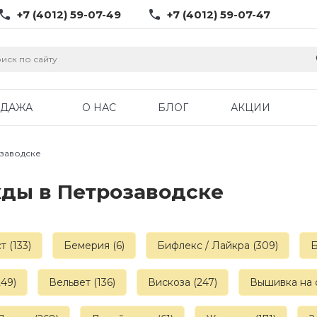
+7 (4012) 59-07-49
+7 (4012) 59-07-47
ОДАЖА
О НАС
БЛОГ
АКЦИИ
озаводске
ды в Петрозаводске
т (133)
Бемерия (6)
Бифлекс / Лайкра (309)
Б
49)
Вельвет (136)
Вискоза (247)
Вышивка на с