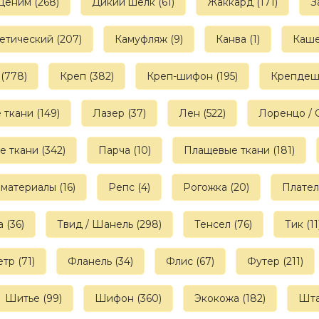
Деним (268)
Дикий шелк (61)
Жаккард (171)
З
етический (207)
Камуфляж (9)
Канва (1)
Каше
(778)
Креп (382)
Креп-шифон (195)
Крепдеши
ткани (149)
Лазер (37)
Лен (522)
Лоренцо / 
е ткани (342)
Парча (10)
Плащевые ткани (181)
материалы (16)
Репс (4)
Рогожка (20)
Плател
 (36)
Твид / Шанель (298)
Тенсел (76)
Тик (11
тр (71)
Фланель (34)
Флис (67)
Футер (211)
Шитье (99)
Шифон (360)
Экокожа (182)
Шта