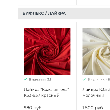
БИФЛЕКС / ЛАЙКРА
В наличии: 3.1
В наличии: 48
Лайкра "Кожа ангела"
Лайкра К33-
К33-937 красный
молочный
однотонный
однотонный
980 руб.
1 500 руб.