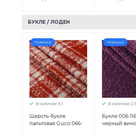
БУКЛЕ / ЛОДЕН
Новинка
Новинка
В наличии: 6.1
В наличии: 2.5
Шерсть-букле
Букле 006-116
пальтовая Gucci 066-
черный вин
19077 кирпично-
однотонный