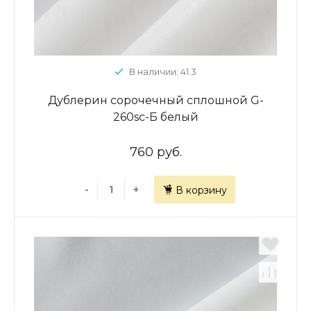
В наличии: 41.3
Дублерин сорочечный сплошной G-
260sc-Б белый
760 руб.
-
+
В корзину