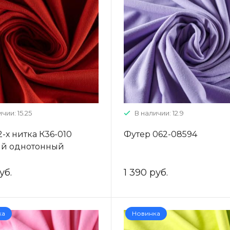
чии: 15.25
В наличии: 12.9
2-х нитка К36-010
Футер 062-08594
ый однотонный
уб.
1 390 руб.
ка
Новинка