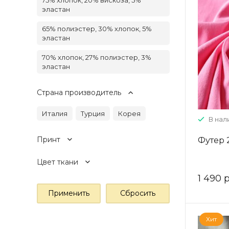
75% хлопок, 20% вискоза, 5%
эластан
65% полиэстер, 30% хлопок, 5%
эластан
70% хлопок, 27% полиэстер, 3%
эластан
Страна производитель
Италия
Турция
Корея
В нал
Принт
Футер 
Цвет ткани
1 490 р
Хит