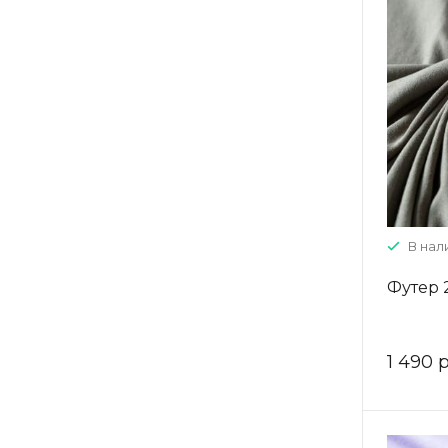
В нали
Футер 
1 490 р