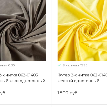
ичии: 0.35
В наличии: 15.95
2-х нитка 062-01405
Футер 2-х нитка 062-014
вый хаки однотонный
желтый однотонный
уб.
1 500 руб.