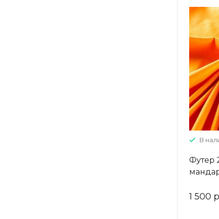
В нали
Футер 
манда
1 500 р