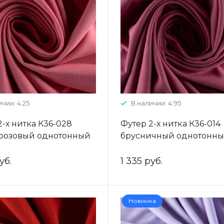
чии: 4.25
В наличии: 4.95
2-х нитка К36-028
Футер 2-х нитка К36-014
розовый однотонный
брусничный однотонн
уб.
1 335 руб.
Новинка