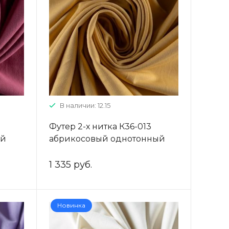
В наличии: 12.15
Футер 2-х нитка К36-013
ый
абрикосовый однотонный
1 335 руб.
Новинка