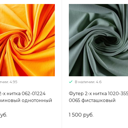
чии: 4.95
В наличии: 4.6
2-х нитка 062-01224
Футер 2-х нитка 1020-35
риновый однотонный
0065 фисташковый
однотонный
уб.
1 500 руб.