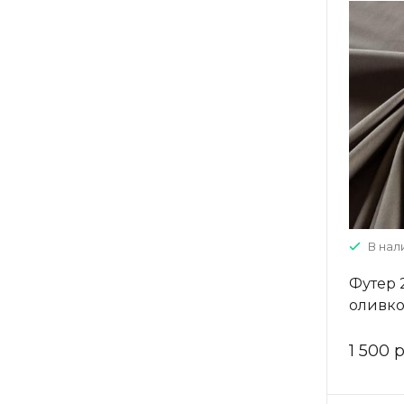
В нал
Футер 
оливко
1 500 р