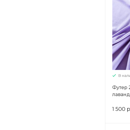
В нали
Футер 
лаван
1 500 р