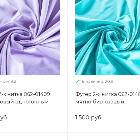
чии: 9.2
В наличии: 20.9
2-х нитка 062-01409
Футер 2-х нитка 062-014
довый однотонный
мятно-бирюзовый
однотонный
уб.
1 500 руб.