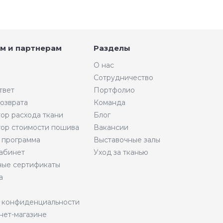
м и партнерам
Разделы
О нас
Сотрудничество
твет
Портфолио
возврата
Команда
тор расхода ткани
Блог
тор стоимости пошива
Вакансии
 программа
Выставочные залы
абинет
Уход за тканью
ые сертификаты
а
 конфиденциальности
нет-магазине