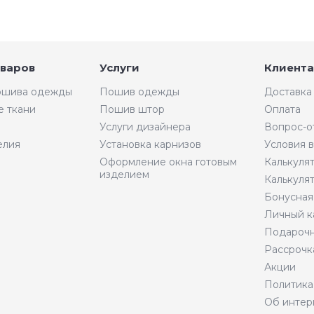
оваров
Услуги
Клиента
пошива одежды
Пошив одежды
Доставка
е ткани
Пошив штор
Оплата
Услуги дизайнера
Вопрос-о
елия
Установка карнизов
Условия 
Оформление окна готовым
Калькуля
изделием
Калькуля
Бонусная
Личный к
Подарочн
Рассрочк
Акции
Политика
Об интер