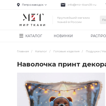
Петрозаводск
info@mir-tkani39.ru
Крупнейший магазин
тканей в России
КАТАЛОГ
НОВИНКИ
РАСПР
Главная
/
Каталог
/
Готовые изделия
/
Подушки / Н
Наволочка принт декора