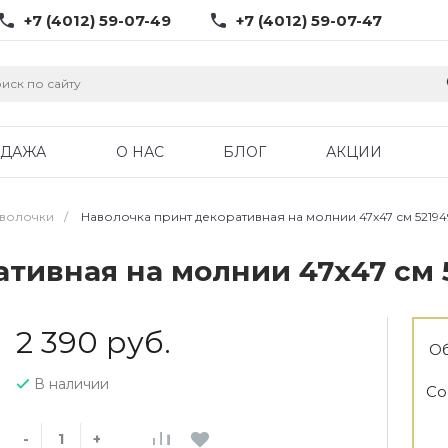
+7 (4012) 59-07-49
+7 (4012) 59-07-47
ОДАЖА
О НАС
БЛОГ
АКЦИИ
аволочки
/
Наволочка принт декоративная на молнии 47х47 см 5219
тивная на молнии 47х47 см 
2 390 руб.
Об
В наличии
Со
-
+